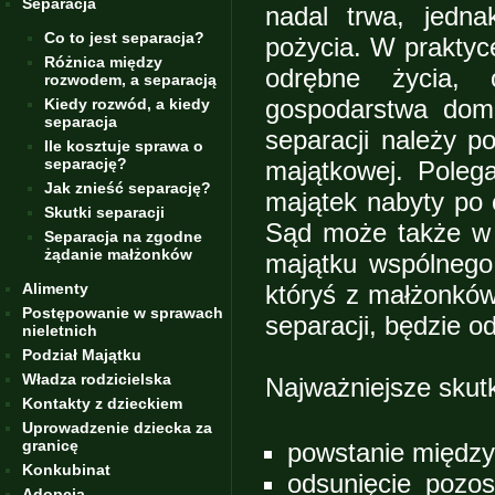
Separacja
nadal trwa, jedn
Co to jest separacja?
pożycia. W praktyc
Różnica między
odrębne życia, o
rozwodem, a separacją
gospodarstwa dom
Kiedy rozwód, a kiedy
separacja
separacji należy p
Ile kosztuje sprawa o
separację?
majątkowej. Pole
Jak znieść separację?
majątek nabyty po 
Skutki separacji
Sąd może także w 
Separacja na zgodne
żądanie małżonków
majątku wspólnego 
Alimenty
któryś z małżonków
Postępowanie w sprawach
separacji, będzie o
nieletnich
Podział Majątku
Władza rodzicielska
Najważniejsze skutk
Kontakty z dzieckiem
Uprowadzenie dziecka za
granicę
powstanie między
Konkubinat
odsunięcie pozos
Adopcja