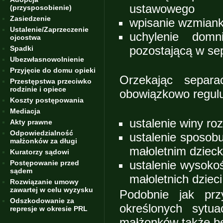
ustawowego
(przysposobienie)
Zasiedzenie
wpisanie wzmiank
Ustalenie/Zaprzeczenie
uchylenie dom
ojcostwa
pozostającą w sep
Spadki
Ubezwłasnowolnienie
Przyjęcie do domu opieki
Orzekając separ
Przestępstwa przeciwko
rodzinie i opiece
obowiązkowo reguluj
Koszty postępowania
Mediacja
ustalenie winy ro
Akty prawne
Odpowiedzialność
ustalenie sposob
małżonków za długi
małoletnim dzieck
Kuratorzy sądowi
ustalenie wysoko
Postępowanie przed
sądem
małoletnich dzieci
Rozwiązanie umowy
zawartej w celu wyzysku
Podobnie jak prz
Odszkodowanie za
określonych sytu
represje w okresie PRL
małżonków także be