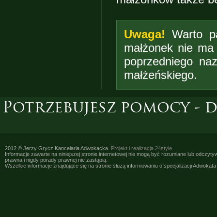
Uwaga!
Warto pa
małżonek nie ma 
poprzedniego na
małżeńskiego.
Potrzebujesz pomocy - 
2012 © Jerzy Grycz Kancelaria Adwokacka.
Projekt i realizacja
24style
Informacje zawarte na niniejszej stronie internetowej nie mogą być rozumiane lub odczyt
prawna i nigdy porady prawnej nie zastąpią.
Wszelkie informacje znajdujące się na stronie służą informowaniu o specjalizacji Adwokat