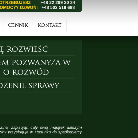
OTRZEBUJESZ
+48 22 299 30 24
OMOCY? DZWOŃ!
+48 502 516 688
Cennik
Kontakt
ię rozwieść
em pozwany/a w
e o rozwód
zenie sprawy
ziną, zapisując cały swój majątek dalszym
ziny przysługuje w stosunku do spadkobiercy