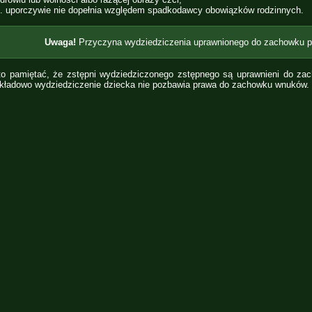
. uporczywie nie dopełnia względem spadkodawcy obowiązków rodzinnych.
Uwaga!
Przyczyna wydziedziczenia uprawnionego do zachowku po
o pamiętać, że zstępni wydziedziczonego zstępnego są uprawnieni do za
kładowo wydziedziczenie dziecka nie pozbawia prawa do zachowku wnuków.