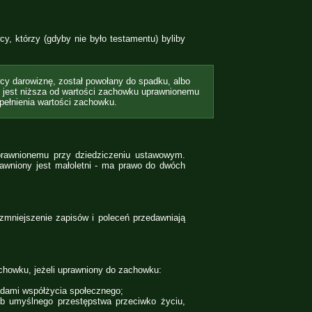
, którzy (gdyby nie było testamentu) byliby
cy darowiznę, został powołany do spadku, albo
ń jest niższa od wartości zachowku uprawnionemu
pełnienia wartości zachowku.
prawnionemu przy dziedziczeniu ustawowym.
prawniony jest małoletni - ma prawo do dwóch
zmniejszenie zapisów i poleceń przedawniają
howku, jeżeli uprawniony do zachowku:
dami współżycia społecznego;
b umyślnego przestępstwa przeciwko życiu,