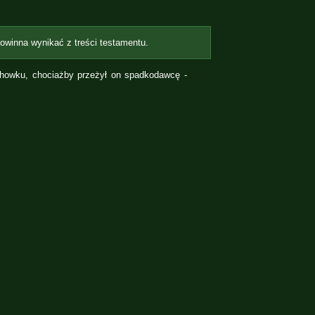
winna wynikać z treści testamentu.
chowku, chociażby przeżył on spadkodawcę -