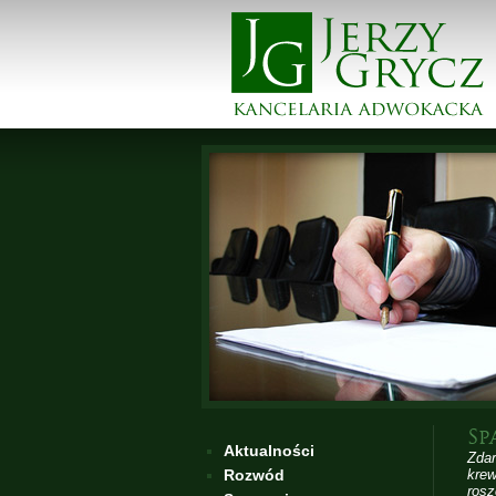
Sp
Aktualności
Zdar
Rozwód
krew
rosz