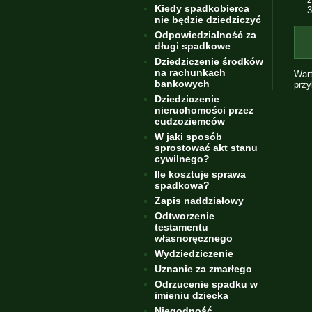
Kiedy spadkobierca
3
nie będzie dziedziczyć
Odpowiedzialność za
długi spadkowe
Dziedziczenie środków
na rachunkach
Wart
bankowych
przy
Dziedziczenie
nieruchomości przez
cudzoziemców
W jaki sposób
sprostować akt stanu
cywilnego?
Ile kosztuje sprawa
spadkowa?
Zapis naddziałowy
Odtworzenie
testamentu
własnoręcznego
Wydziedziczenie
Uznanie za zmarłego
Odrzucenie spadku w
imieniu dziecka
Niegodność