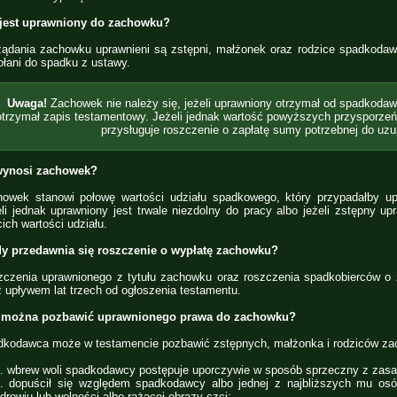
 jest uprawniony do zachowku?
ądania zachowku uprawnieni są zstępni, małżonek oraz rodzice spadkodawcy
łani do spadku z ustawy.
Uwaga!
Zachowek nie należy się, jeżeli uprawniony otrzymał od spadkodaw
otrzymał zapis testamentowy. Jeżeli jednak wartość powyższych przysporze
przysługuje roszczenie o zapłatę sumy potrzebnej do uzu
 wynosi zachowek?
howek stanowi połowę wartości udziału spadkowego, który przypadałby u
li jednak uprawniony jest trwale niezdolny do pracy albo jeżeli zstępny u
cich wartości udziału.
dy przedawnia się roszczenie o wypłatę zachowku?
czenia uprawnionego z tytułu zachowku oraz roszczenia spadkobierców o 
z upływem lat trzech od ogłoszenia testamentu.
 można pozbawić uprawnionego prawa do zachowku?
kodawca może w testamencie pozbawić zstępnych, małżonka i rodziców zac
. wbrew woli spadkodawcy postępuje uporczywie w sposób sprzeczny z zasa
. dopuścił się względem spadkodawcy albo jednej z najbliższych mu osó
drowiu lub wolności albo rażącej obrazy czci;