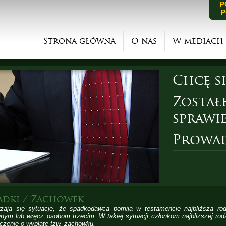
P
P
Strona główna
O nas
W mediach
Chcę s
Został
sprawi
Prowad
adki / Zachowek
zają się sytuacje, że spadkodawca pomija w testamencie najbliższą rod
nym lub wręcz osobom trzecim. W takiej sytuacji członkom najbliższej rod
czenie o wypłatę tzw. zachowku.