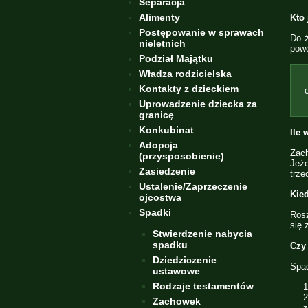
Separacja
Alimenty
Kto
Postępowanie w sprawach
Do ż
nieletnich
powo
Podział Majątku
Władza rodzicielska
Kontakty z dzieckiem
Uprowadzenie dziecka za
granicę
Konkubinat
Ile
Adopcja
Zac
(przysposobienie)
Jeże
Zasiedzenie
trze
Ustalenie/Zaprzeczenie
Kie
ojcostwa
Spadki
Rosz
się 
Stwierdzenie nabycia
spadku
Czy
Dziedziczenie
Spad
ustawowe
Rodzaje testamentów
1
2
Zachowek
z