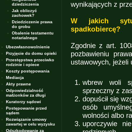
wynikających z prz
dziedziczenia
Jak obliczyć
zachowek?
W jakich sytu
Dziedziczenie prawa
do grobu
spadkobiercę?
Obalenie testamentu
notarialnego
Zgodnie z art. 10
Ubezwłasnowolnienie
pozbawieniu praw
Przyjęcie do domu opieki
Przestępstwa przeciwko
ustawowych, jeżeli
rodzinie i opiece
Koszty postępowania
Mediacja
wbrew woli s
Akty prawne
sprzeczny z za
Odpowiedzialność
małżonków za długi
dopuścił się wz
Kuratorzy sądowi
osób umyślneg
Postępowanie przed
sądem
wolności albo ra
Rozwiązanie umowy
uporczywie ni
zawartej w celu wyzysku
rodzinnych.
Odszkodowanie za