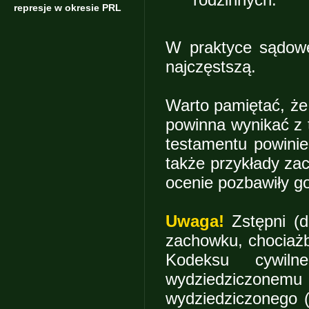
represje w okresie PRL
W praktyce sądowej
najczęstszą.
Warto pamiętać, że
powinna wynikać z 
testamentu powinie
także przykłady za
ocenie pozbawiły g
Uwaga!
Zstępni (
zachowku, chociażb
Kodeksu cywiln
wydziedziczone
wydziedziczonego 