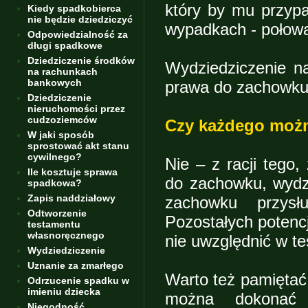
który by mu przyp
Kiedy spadkobierca
nie będzie dziedziczyć
wypadkach - połowa
Odpowiedzialność za
długi spadkowe
Dziedziczenie środków
Wydziedziczenie n
na rachunkach
bankowych
prawa do zachowku
Dziedziczenie
nieruchomości przez
cudzoziemców
Czy każdego możn
W jaki sposób
sprostować akt stanu
cywilnego?
Nie – z racji tego
Ile kosztuje sprawa
do zachowku, wydz
spadkowa?
Zapis naddziałowy
zachowku przysłu
Odtworzenie
Pozostałych potenc
testamentu
własnoręcznego
nie uwzględnić w t
Wydziedziczenie
Uznanie za zmarłego
Warto też pamiętać
Odrzucenie spadku w
imieniu dziecka
można dokonać 
Niegodność