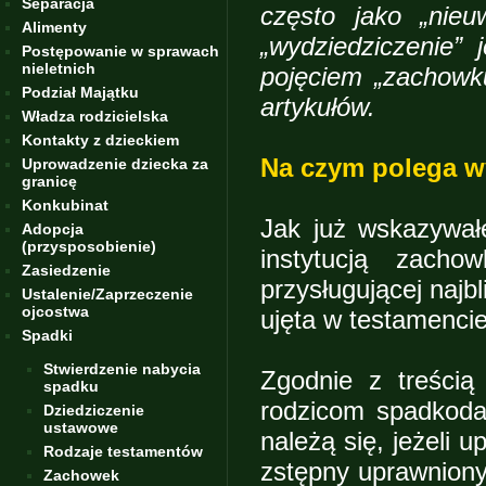
Separacja
często jako „nieu
Alimenty
„wydziedziczenie”
Postępowanie w sprawach
nieletnich
pojęciem „zachowk
Podział Majątku
artykułów.
Władza rodzicielska
Kontakty z dzieckiem
Na czym polega w
Uprowadzenie dziecka za
granicę
Konkubinat
Jak już wskazywał
Adopcja
(przysposobienie)
instytucją zacho
Zasiedzenie
przysługującej najbl
Ustalenie/Zaprzeczenie
ojcostwa
ujęta w testamencie
Spadki
Stwierdzenie nabycia
Zgodnie z treścią
spadku
rodzicom spadkoda
Dziedziczenie
ustawowe
należą się, jeżeli u
Rodzaje testamentów
zstępny uprawniony 
Zachowek