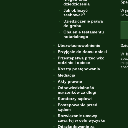
Spa
dziedziczenia
Jak obliczyć
W pr
zachowek?
ile 
Dziedziczenie prawa
do grobu
Obalenie testamentu
notarialnego
Ubezwłasnowolnienie
Dzi
Przyjęcie do domu opieki
W b
Przestępstwa przeciwko
spad
rodzinie i opiece
miej
spad
Koszty postępowania
Mediacja
Akty prawne
Odpowiedzialność
małżonków za długi
Kuratorzy sądowi
Postępowanie przed
sądem
Rozwiązanie umowy
zawartej w celu wyzysku
Odszkodowanie za