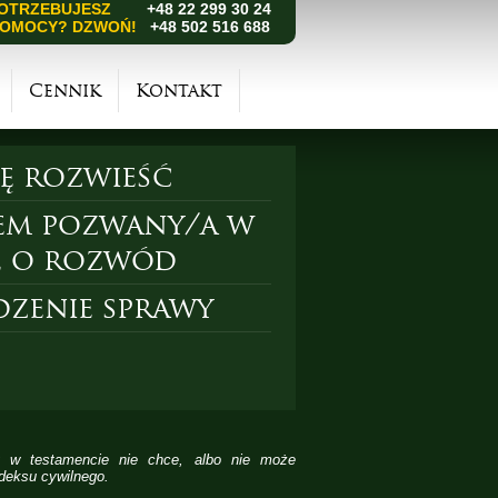
OTRZEBUJESZ
+48 22 299 30 24
OMOCY? DZWOŃ!
+48 502 516 688
Cennik
Kontakt
ię rozwieść
em pozwany/a w
e o rozwód
zenie sprawy
ny w testamencie nie chce, albo nie może
odeksu cywilnego.