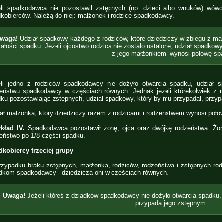
li spadkodawca nie pozostawił zstępnych (np. dzieci albo wnuków) wówc
kobierców. Należą do niej: małżonek i rodzice spadkodawcy.
waga!
Udział spadkowy każdego z rodziców, które dziedziczy w zbiegu z m
całości spadku. Jeżeli ojcostwo rodzica nie zostało ustalone, udział spadko
z jego małżonkiem, wynosi połowę sp
eli jedno z rodziców spadkodawcy nie dożyło otwarcia spadku, udział 
eństwu spadkodawcy w częściach równych. Jednak jeżeli którekolwiek z 
ku pozostawiając zstępnych, udział spadkowy, który by mu przypadał, przy
ał małżonka, który dziedziczy razem z rodzicami i rodzeństwem wynosi poł
ykład IV.
Spadkodawca pozostawił żonę, ojca oraz dwójkę rodzeństwa. Żon
eństwo po 1/8 części spadku.
kobiercy trzeciej grupy
zypadku braku zstępnych, małżonka, rodziców, rodzeństwa i zstępnych r
dkom spadkodawcy - dziedziczą oni w częściach równych.
Uwaga!
Jeżeli któreś z dziadków spadkodawcy nie dożyło otwarcia spadku, 
przypada jego zstępnym.