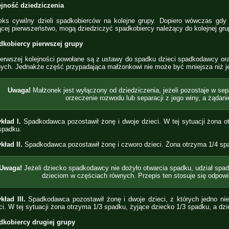
ejność dziedziczenia
ks cywilny dzieli spadkobierców na kolejne grupy. Dopiero wówczas gdy
cej pierwszeństwo, mogą dziedziczyć spadkobiercy należący do kolejnej gru
dkobiercy pierwszej grupy
erwszej kolejności powołane są z ustawy do spadku dzieci spadkodawcy ora
ych. Jednakże część przypadająca małżonkowi nie może być mniejsza niż je
Uwaga!
Małżonek jest wyłączony od dziedziczenia, jeżeli pozostaje w sepa
orzeczenie rozwodu lub separacji z jego winy, a żądani
kład I.
Spadkodawca pozostawił żonę i dwoje dzieci. W tej sytuacji żona o
spadku.
kład II.
Spadkodawca pozostawił żonę i czworo dzieci. Żona otrzyma 1/4 spa
Uwaga!
Jeżeli dziecko spadkodawcy nie dożyło otwarcia spadku, udział spad
dzieciom w częściach równych. Przepis ten stosuje się odpow
kład III.
Spadkodawca pozostawił żonę i dwoje dzieci, z których jedno nie
ci. W tej sytuacji żona otrzyma 1/3 spadku, żyjące dziecko 1/3 spadku, a dz
dkobiercy drugiej grupy