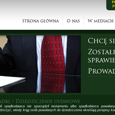
P
P
Strona główna
O nas
W mediach
Chcę s
Został
sprawi
Prowad
adki / Dziedziczenie ustawowe
eli spadkodawca nie sporządził testamentu albo spadkobierca powoła
dziczyć, wtedy krąg osób powołanych do dziedziczenia określają przepisy k