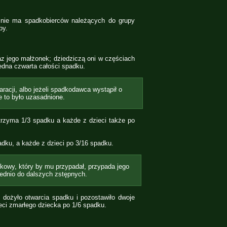
 nie ma spadkobierców należących do grupy
py.
z jego małżonek; dziedziczą oni w częściach
dna czwarta całości spadku.
racji, albo jeżeli spadkodawca wystąpił o
e to było uzasadnione.
trzyma 1/3 spadku a każde z dzieci także po
dku, a każde z dzieci po 3/16 spadku.
kowy, który by mu przypadał, przypada jego
iednio do dalszych zstępnych.
 dożyło otwarcia spadku i pozostawiło dwoje
ieci zmarłego dziecka po 1/6 spadku.