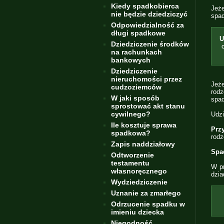
Kiedy spadkobierca
Jeże
nie będzie dziedziczyć
spad
Odpowiedzialność za
długi spadkowe
U
Dziedziczenie środków
na rachunkach
bankowych
Dziedziczenie
nieruchomości przez
Jeż
cudzoziemców
rodz
W jaki sposób
spad
sprostować akt stanu
cywilnego?
Udzi
Ile kosztuje sprawa
Prz
spadkowa?
rodz
Zapis naddziałowy
Spad
Odtworzenie
testamentu
W pr
własnoręcznego
dzia
Wydziedziczenie
Uznanie za zmarłego
Odrzucenie spadku w
imieniu dziecka
Niegodność