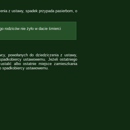
enia z ustawy, spadek przypada pasierbom, o
go rodziców nie żyło w dacie śmierci
cy, powołanych do dziedziczenia z ustawy,
padkobiercy ustawowemu. Jeżeli ostatniego
stalić albo ostatnie miejsce zamieszkania
ko spadkobiercy ustawowemu.