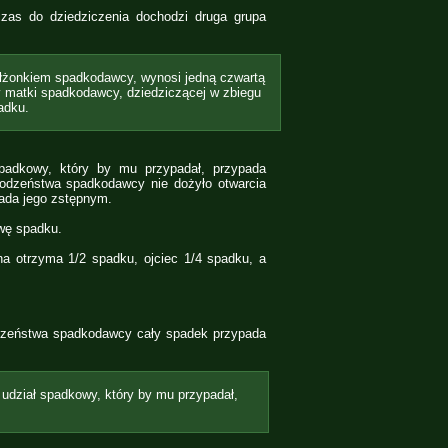
zas do dziedziczenia dochodzi druga grupa
ałżonkiem spadkodawcy, wynosi jedną czwartą
wy matki spadkodawcy, dziedziczącej w zbiegu
adku.
spadkowy, który by mu przypadał, przypada
rodzeństwa spadkodawcy nie dożyło otwarcia
pada jego zstępnym.
owę spadku.
a otrzyma 1/2 spadku, ojciec 1/4 spadku, a
odzeństwa spadkodawcy cały spadek przypada
udział spadkowy, który by mu przypadał,