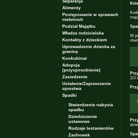
Separacja
Kol
Alimenty
Kode
Postępowanie w sprawach
mają
nieletnich
Podział Majątku
Spa
Władza rodzicielska
W pi
Kontakty z dzieckiem
równ
Uprowadzenie dziecka za
granicę
Konkubinat
Adopcja
(przysposobienie)
Przy
Zasiedzenie
1/3 
Ustalenie/Zaprzeczenie
Przy
ojcostwa
Spadki
Stwierdzenie nabycia
spadku
Dziedziczenie
Przy
ustawowe
dzie
Rodzaje testamentów
Spa
Zachowek