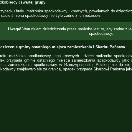
dkobiercy czwartej grupy
zypadku braku małżonka spadkodawcy i krewnych, powołanych do dziedzicz
w dacie śmierci spadkodawcy nie żyło żadne z ich rodziców.
Uwaga!
Warunkiem dziedziczenia przez pasierba jest to, aby żadne z je
spadkodawcy.
edziczenie gminy ostatniego miejsca zamieszkania i Skarbu Państwa
raku małżonka spadkodawcy, jego krewnych i dzieci małżonka spadkodaw
ek przypada gminie ostatniego miejsca zamieszkania spadkodawcy jako s
sca zamieszkania spadkodawcy w Rzeczypospolitej Polskiej nie da się u
kodawcy znajdowało się za granicą, spadek przypada Skarbowi Państwa ja