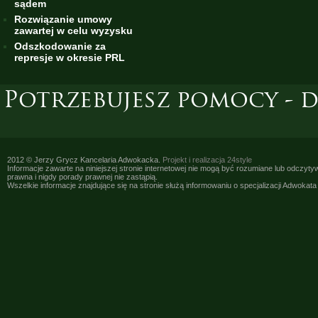
sądem
Rozwiązanie umowy
zawartej w celu wyzysku
Odszkodowanie za
represje w okresie PRL
Potrzebujesz pomocy - 
2012 © Jerzy Grycz Kancelaria Adwokacka.
Projekt i realizacja
24style
Informacje zawarte na niniejszej stronie internetowej nie mogą być rozumiane lub odczyt
prawna i nigdy porady prawnej nie zastąpią.
Wszelkie informacje znajdujące się na stronie służą informowaniu o specjalizacji Adwokat