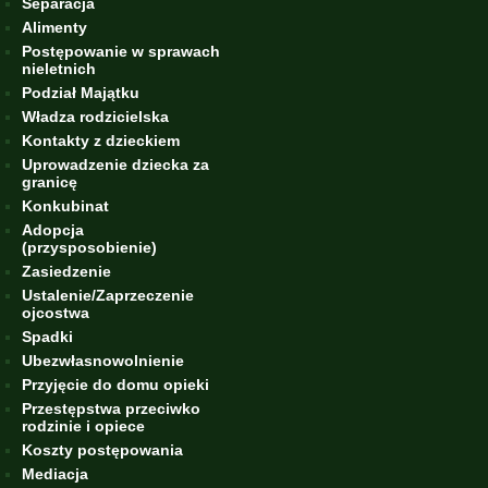
Separacja
Alimenty
Postępowanie w sprawach
nieletnich
Podział Majątku
Władza rodzicielska
Kontakty z dzieckiem
Uprowadzenie dziecka za
granicę
Konkubinat
Adopcja
(przysposobienie)
Zasiedzenie
Ustalenie/Zaprzeczenie
ojcostwa
Spadki
Ubezwłasnowolnienie
Przyjęcie do domu opieki
Przestępstwa przeciwko
rodzinie i opiece
Koszty postępowania
Mediacja